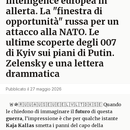
Intelligence europea in
allerta. La "finestra di
opportunità" russa per un
attacco alla NATO. Le
ultime scoperte degli 007
di Kyiv sui piani di Putin.
Zelensky e una lettera
drammatica
Pubblicato il
27 maggio 2026
🚨🪖🇷🇺🇺🇦🇺🇸🇪🇺🇪🇪🇱🇻🇱🇹🇩🇰🇸🇪 Quando
le chiedono di immaginare il
futuro
di questa
guerra
, l’impressione è che per qualche istante
Kaja Kallas
smetta i panni del capo della