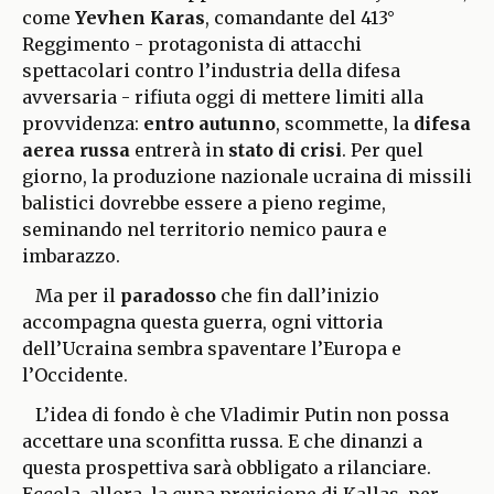
come
Yevhen Karas
, comandante del 413°
Reggimento - protagonista di attacchi
spettacolari contro l’industria della difesa
avversaria - rifiuta oggi di mettere limiti alla
provvidenza:
entro autunno
, scommette, la
difesa
aerea russa
entrerà in
stato di crisi
. Per quel
giorno, la produzione nazionale ucraina di missili
balistici dovrebbe essere a pieno regime,
seminando nel territorio nemico paura e
imbarazzo.
Ma per il
paradosso
che fin dall’inizio
accompagna questa guerra, ogni vittoria
dell’Ucraina sembra spaventare l’Europa e
l’Occidente.
L’idea di fondo è che Vladimir Putin non possa
accettare una sconfitta russa. E che dinanzi a
questa prospettiva sarà obbligato a rilanciare.
Eccola, allora, la cupa previsione di Kallas, per