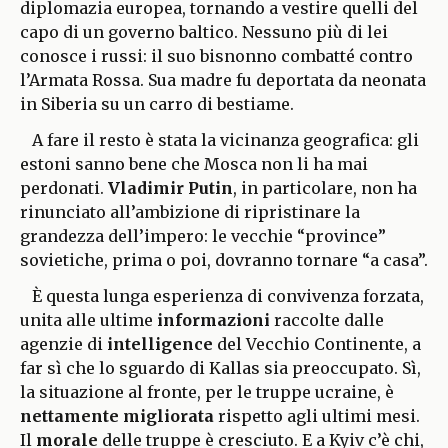
diplomazia europea, tornando a vestire quelli del
capo di un governo baltico. Nessuno più di lei
conosce i russi: il suo bisnonno combatté contro
l’Armata Rossa. Sua madre fu deportata da neonata
in Siberia su un carro di bestiame.
A fare il resto è stata la vicinanza geografica: gli
estoni sanno bene che Mosca non li ha mai
perdonati.
Vladimir Putin
, in particolare, non ha
rinunciato all’ambizione di ripristinare la
grandezza dell’impero: le vecchie “province”
sovietiche, prima o poi, dovranno tornare “a casa”.
È questa lunga esperienza di convivenza forzata,
unita alle ultime
informazioni
raccolte dalle
agenzie di
intelligence
del Vecchio Continente, a
far sì che lo sguardo di Kallas sia preoccupato. Sì,
la situazione al fronte, per le truppe ucraine, è
nettamente migliorata
rispetto agli ultimi mesi.
Il
morale
delle truppe è cresciuto. E a Kyiv c’è chi,