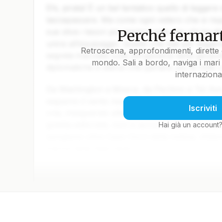
Ehi, pirata! È un bel tentativo quello di leggere
lasciapassare. Ma come ogni veliero che si rispe
Perché fermart
sue stive i tesori più preziosi solo per chi ha da
unirsi all’equipaggio. Quello che stai per legger
Retroscena, approfondimenti, dirette 
segreta tracciata sulla pergamena della geopoli
mondo. Sali a bordo, naviga i mari 
diplomatiche e silenzi che parlano più di mille 
internaziona
Da Washington a Mosca, da Pechino a Tel Aviv, 
seguono il vento ma il calcolo. Gli ammiragli de
Iscriviti
crisi, inseguendo alleanze come fari intermitten
goletta editoriale, non ci accontentiamo di tracc
Hai già un account
spingiamo oltre Capo Horn della notizia, sfidand
marosi delle fake news.
Ora tocca a te decidere se restare alla deriva o
ma ogni parola che ti aspetta sottocoperta vale
basta essere lupi di mare per capire cosa bolle n
una bussola fatta di analisi lucida, contesto e 
pirata: arruolati tra chi non si limita a guardar