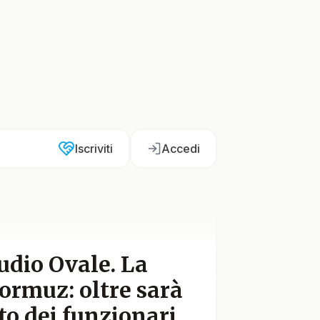
Iscriviti
Accedi
udio Ovale. La
ormuz: oltre sarà
to dei funzionari