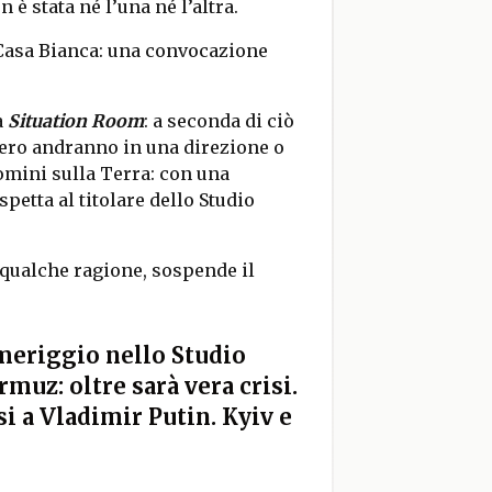
è stata né l’una né l’altra.
 Casa Bianca: una convocazione
a
Situation Room
: a seconda di ciò
tero andranno in una direzione o
 uomini sulla Terra: con una
petta al titolare dello Studio
 qualche ragione, sospende il
omeriggio nello Studio
muz: oltre sarà vera crisi.
i a Vladimir Putin. Kyiv e