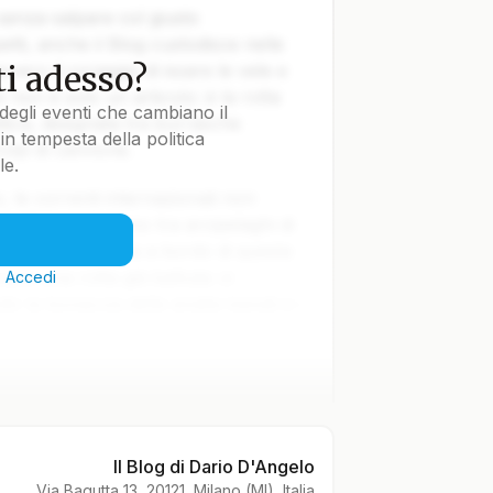
 senza salpare col giusto
tti, anche il Blog custodisce nelle
i adesso?
vvero il coraggio di issare le vele e
e non è solo un articolo: è la rotta
degli eventi che cambiano il
tica, disegnata tra burrasche
in tempesta della politica
colpi di cannone.
le.
le correnti internazionali non
lla Terra navigano tra arcipelaghi di
ti nella notte. Ma a bordo di questa
iare una rotta già battuta: ci
?
Accedi
o la bonaccia delle analisi banali e i
 salire a bordo. Il ponte è scivoloso,
 il prezzo del biglietto. Perché non
ei barili della geopolitica: serve
memoria. E noi ce l'abbiamo. Dai,
Il Blog di Dario D'Angelo
e il mare, ma lo attraversa per
Via Bagutta 13, 20121, Milano (MI), Italia