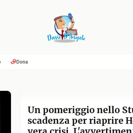
e
Dona
Un pomeriggio nello St
scadenza per riaprire H
vera crisi. L'avvertimen