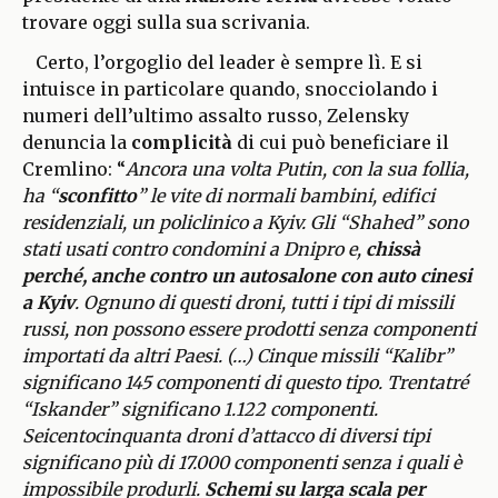
trovare oggi sulla sua scrivania.
Certo, l’orgoglio del leader è sempre lì. E si
intuisce in particolare quando, snocciolando i
numeri dell’ultimo assalto russo, Zelensky
denuncia la
complicità
di cui può beneficiare il
Cremlino: “
Ancora una volta Putin, con la sua follia,
ha “
sconfitto
” le vite di normali bambini, edifici
residenziali, un policlinico a Kyiv. Gli “Shahed” sono
stati usati contro condomini a Dnipro e,
chissà
perché, anche contro un autosalone con auto cinesi
a Kyiv
. Ognuno di questi droni, tutti i tipi di missili
russi, non possono essere prodotti senza componenti
importati da altri Paesi. (…) Cinque missili “Kalibr”
significano 145 componenti di questo tipo. Trentatré
“Iskander” significano 1.122 componenti.
Seicentocinquanta droni d’attacco di diversi tipi
significano più di 17.000 componenti senza i quali è
impossibile produrli.
Schemi su larga scala per