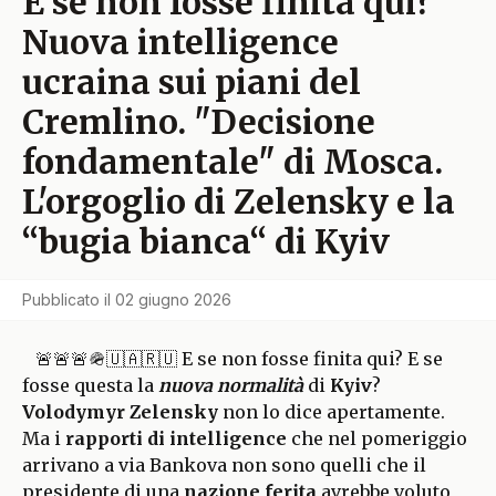
E se non fosse finita qui?
Nuova intelligence
ucraina sui piani del
Cremlino. "Decisione
fondamentale" di Mosca.
L'orgoglio di Zelensky e la
“bugia bianca“ di Kyiv
Pubblicato il
02 giugno 2026
🚨🚨🚨🪖🇺🇦🇷🇺 E se non fosse finita qui? E se
fosse questa la
nuova normalità
di
Kyiv
?
Volodymyr Zelensky
non lo dice apertamente.
Ma i
rapporti di intelligence
che nel pomeriggio
arrivano a via Bankova non sono quelli che il
presidente di una
nazione ferita
avrebbe voluto