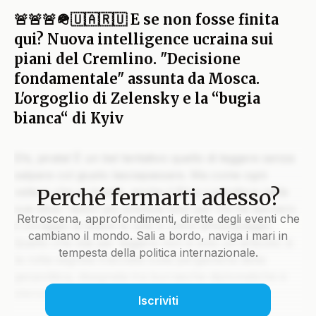
🚨🚨🚨🪖🇺🇦🇷🇺 E se non fosse finita
qui? Nuova intelligence ucraina sui
piani del Cremlino. "Decisione
fondamentale" assunta da Mosca.
L'orgoglio di Zelensky e la “bugia
bianca“ di Kyiv
Ehi, pirata! È un bel tentativo quello di leggere senza
salpare col giusto lasciapassare. Ma come ogni
Perché fermarti adesso?
veliero che si rispetti, anche il Blog custodisce nelle
sue stive i tesori più preziosi solo per chi ha davvero
Retroscena, approfondimenti, dirette degli eventi che
il coraggio di issare le vele e unirsi all’equipaggio.
cambiano il mondo. Sali a bordo, naviga i mari in
Quello che stai per leggere non è solo un articolo: è
tempesta della politica internazionale.
la rotta segreta tracciata sulla pergamena della
geopolitica, disegnata tra burrasche diplomatiche e
silenzi che parlano più di mille colpi di cannone.
Iscriviti