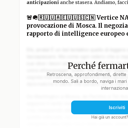
anticipazioni
anche stasera. Andiamo, fac
🚨🪖🇷🇺🇺🇦🇪🇺🇺🇸🇨🇳 Vertice NA
provocazione di Mosca. Il negozia
rapporto di intelligence europeo 
Ehi, pirata! È un bel tentativo quello di leggere
lasciapassare. Ma come ogni veliero che si rispe
Perché fermart
sue stive i tesori più preziosi solo per chi ha da
unirsi all’equipaggio. Quello che stai per legger
Retroscena, approfondimenti, dirette 
segreta tracciata sulla pergamena della geopoli
mondo. Sali a bordo, naviga i mari 
diplomatiche e silenzi che parlano più di mille 
internaziona
Da Washington a Mosca, da Pechino a Tel Aviv, 
seguono il vento ma il calcolo. Gli ammiragli de
Iscriviti
crisi, inseguendo alleanze come fari intermitten
goletta editoriale, non ci accontentiamo di tracc
Hai già un account
spingiamo oltre Capo Horn della notizia, sfidand