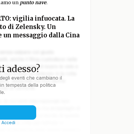
ciamo un
punto nave
.
TO: vigilia infuocata. La
to di Zelensky. Un
e un messaggio dalla Cina
 senza salpare col giusto
tti, anche il Blog custodisce nelle
i adesso?
vvero il coraggio di issare le vele e
e non è solo un articolo: è la rotta
degli eventi che cambiano il
tica, disegnata tra burrasche
in tempesta della politica
colpi di cannone.
le.
le correnti internazionali non
lla Terra navigano tra arcipelaghi di
ti nella notte. Ma a bordo di questa
iare una rotta già battuta: ci
?
Accedi
o la bonaccia delle analisi banali e i