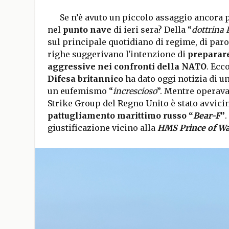
Se n’è avuto un piccolo assaggio ancora 
nel
punto nave
di ieri sera? Della “
dottrina 
sul principale quotidiano di regime, di parol
righe suggerivano l'intenzione di
preparare
aggressive nei confronti della NATO
. Ecc
Difesa britannico
ha dato oggi notizia di u
un eufemismo “
increscioso
”. Mentre operava
Strike Group del Regno Unito è stato avvic
pattugliamento marittimo russo “
Bear-F
”
.
giustificazione vicino alla
HMS Prince of Wa