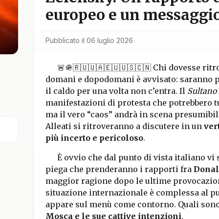
europeo e un messaggio
Pubblicato il
06 luglio 2026
🚨🪖🇷🇺🇺🇦🇪🇺🇺🇸🇨🇳 Chi dovesse ritr
domani e dopodomani è avvisato: saranno pr
il caldo per una volta non c’entra. Il
Sultano
manifestazioni di protesta che potrebbero t
ma il vero “caos” andrà in scena presumibil
Alleati si ritroveranno a discutere in un
ver
più incerto e pericoloso
.
È ovvio che dal punto di vista italiano vi
piega che prenderanno i rapporti fra
Donal
maggior ragione dopo le ultime provocazion
situazione internazionale è complessa al pu
appare sul menù come contorno. Quali sono 
Mosca e le sue cattive intenzioni
.