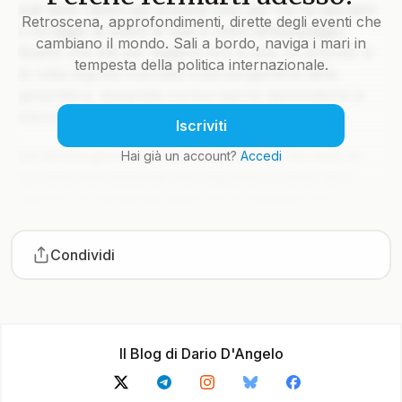
sue stive i tesori più preziosi solo per chi ha davvero
Retroscena, approfondimenti, dirette degli eventi che
il coraggio di issare le vele e unirsi all’equipaggio.
cambiano il mondo. Sali a bordo, naviga i mari in
Quello che stai per leggere non è solo un articolo: è
tempesta della politica internazionale.
la rotta segreta tracciata sulla pergamena della
geopolitica, disegnata tra burrasche diplomatiche e
silenzi che parlano più di mille colpi di cannone.
Iscriviti
Da Washington a Mosca, da Pechino a Tel Aviv, le
Hai già un account?
Accedi
correnti internazionali non seguono il vento ma il
calcolo. Gli ammiragli della Terra navigano tra
arcipelaghi di crisi, inseguendo alleanze come fari
intermittenti nella notte. Ma a bordo di questa goletta
Condividi
editoriale, non ci accontentiamo di tracciare una rotta
già battuta: ci spingiamo oltre Capo Horn della
notizia, sfidando la bonaccia delle analisi banali e i
marosi delle fake news.
Il Blog di Dario D'Angelo
Ora tocca a te decidere se restare alla deriva o salire
a bordo. Il ponte è scivoloso, ma ogni parola che ti