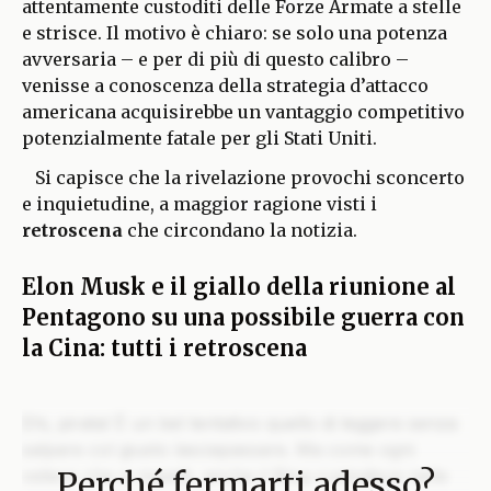
attentamente custoditi delle Forze Armate a stelle
e strisce. Il motivo è chiaro: se solo una potenza
avversaria – e per di più di questo calibro –
venisse a conoscenza della strategia d’attacco
americana acquisirebbe un vantaggio competitivo
potenzialmente fatale per gli Stati Uniti.
Si capisce che la rivelazione provochi sconcerto
e inquietudine, a maggior ragione visti i
retroscena
che circondano la notizia.
Elon Musk e il giallo della riunione al
Pentagono su una possibile guerra con
la Cina: tutti i retroscena
Ehi, pirata! È un bel tentativo quello di leggere senza
salpare col giusto lasciapassare. Ma come ogni
Perché fermarti adesso?
veliero che si rispetti, anche il Blog custodisce nelle