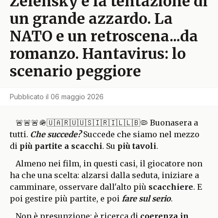
Zelensky e la tentazione di
un grande azzardo. La
NATO e un retroscena...da
romanzo. Hantavirus: lo
scenario peggiore
Pubblicato il
06 maggio 2026
🚨🚨🚨🪖🇺🇦🇷🇺🇺🇸🇮🇷🇮🇱🇱🇧🦠 Buonasera a
tutti.
Che succede?
Succede che siamo nel mezzo
di
più partite a scacchi
. Su
più tavoli
.
Almeno nei film, in questi casi, il giocatore non
ha che una scelta: alzarsi dalla seduta, iniziare a
camminare, osservare dall'alto più
scacchiere
. E
poi gestire più partite, e poi
fare sul serio
.
Non è presunzione: è ricerca di
coerenza in