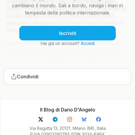
il coraggio di issare le vele e unirsi all’equipaggio.
cambiano il mondo. Sali a bordo, naviga i mari in
Quello che stai per leggere non è solo un articolo: è
tempesta della politica internazionale.
la rotta segreta tracciata sulla pergamena della
geopolitica, disegnata tra burrasche diplomatiche e
silenzi che parlano più di mille colpi di cannone.
Iscriviti
Da Washington a Mosca, da Pechino a Tel Aviv, le
Hai già un account?
Accedi
correnti internazionali non seguono il vento ma il
calcolo. Gli ammiragli della Terra navigano tra
arcipelaghi di crisi, inseguendo alleanze come fari
intermittenti nella notte. Ma a bordo di questa goletta
Condividi
editoriale, non ci accontentiamo di tracciare una rotta
già battuta: ci spingiamo oltre Capo Horn della
notizia, sfidando la bonaccia delle analisi banali e i
marosi delle fake news.
Il Blog di Dario D'Angelo
Ora tocca a te decidere se restare alla deriva o salire
a bordo. Il ponte è scivoloso, ma ogni parola che ti
Via Bagutta 13, 20121, Milano (MI), Italia
aspetta sottocoperta vale il prezzo del biglietto.
P.IVA 03903290785 ISSN 3034-896X