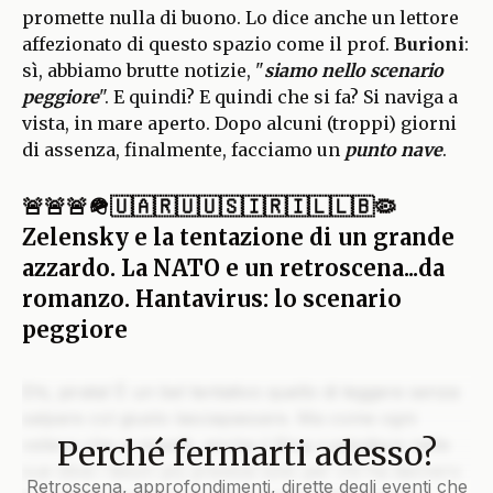
promette nulla di buono. Lo dice anche un lettore
affezionato di questo spazio come il prof.
Burioni
:
sì, abbiamo brutte notizie, "
siamo nello scenario
peggiore
". E quindi? E quindi che si fa? Si naviga a
vista, in mare aperto. Dopo alcuni (troppi) giorni
di assenza, finalmente, facciamo un
punto nave
.
🚨🚨🚨🪖🇺🇦🇷🇺🇺🇸🇮🇷🇮🇱🇱🇧🦠
Zelensky e la tentazione di un grande
azzardo. La NATO e un retroscena...da
romanzo. Hantavirus: lo scenario
peggiore
Ehi, pirata! È un bel tentativo quello di leggere senza
salpare col giusto lasciapassare. Ma come ogni
Perché fermarti adesso?
veliero che si rispetti, anche il Blog custodisce nelle
sue stive i tesori più preziosi solo per chi ha davvero
Retroscena, approfondimenti, dirette degli eventi che