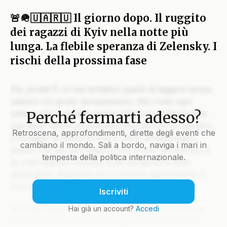
🚨🪖🇺🇦🇷🇺 Il giorno dopo. Il ruggito
dei ragazzi di Kyiv nella notte più
lunga. La flebile speranza di Zelensky. I
rischi della prossima fase
Ehi, pirata! È un bel tentativo quello di leggere senza
salpare col giusto lasciapassare. Ma come ogni
Perché fermarti adesso?
veliero che si rispetti, anche il Blog custodisce nelle
sue stive i tesori più preziosi solo per chi ha davvero
Retroscena, approfondimenti, dirette degli eventi che
il coraggio di issare le vele e unirsi all’equipaggio.
cambiano il mondo. Sali a bordo, naviga i mari in
Quello che stai per leggere non è solo un articolo: è
tempesta della politica internazionale.
la rotta segreta tracciata sulla pergamena della
geopolitica, disegnata tra burrasche diplomatiche e
silenzi che parlano più di mille colpi di cannone.
Iscriviti
Da Washington a Mosca, da Pechino a Tel Aviv, le
Hai già un account?
Accedi
correnti internazionali non seguono il vento ma il