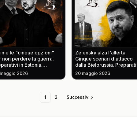
enorme per un singolo imprenditore,
per mascherine che non erano
corrispondenti alle caratteristiche
anticipate".
in e le "cinque opzioni"
Zelensky alza l'allerta.
 non perdere la guerra.
Cinque scenari d'attacco
parativi in Estonia.
dalla Bielorussia. Preparati
Unione Europea e la
di mobilitazione russa.
 maggio 2026
20 maggio 2026
evisione di uno "shock
L'Europa nel mirino dell'Ir
stemico"
l'incriminazione di Raúl
Castro
1
2
Successivi