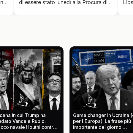
nti
di essere stato lunedì alla Procura di
Lip
Roma e di aver depositato "un
rife
re
documento che mi è pervenuto con
l’An
lettera anonima, redatto il 14 aprile
stat
2022, (...) un verbale, quindi siglato in
stat
tutte le pagine, (...) di dieci pagine,
mate
(...) redatto al fine di verificare la
rise
consegna delle mascherine effettuata
arri
dalla società JC Electronics Italia
avre
S.r.l". La società sarebbe al centro
vers
azie
della polemica che avrebbe visto il
dell
 in
governo Meloni chiudere un contratto
acce
di cento milioni di euro qualche mese
dro
fa: "Leggendo questo che è un
pote
 cena in cui Trump ha
Game changer in Ucraina (
verbale emergerebbe che tutti i colli
ambi
ndato Vance e Rubio.
per l'Europa). La frase più
depositati in un deposito di Pomezia
disi
occo navale Houthi contro
importante del giorno.