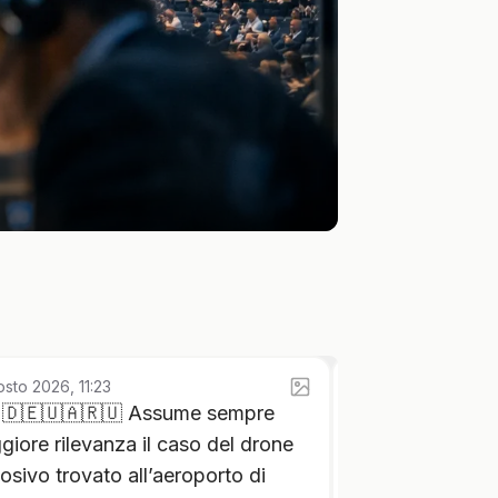
sto 2026, 11:23
12:08
🇩🇪🇺🇦🇷🇺 Assume sempre
🚨🪖🇮🇹🇪🇺🇺🇦
iore rilevanza il caso del drone
riformisti Pd ha
osivo trovato all’aeroporto di
degli impegni pe