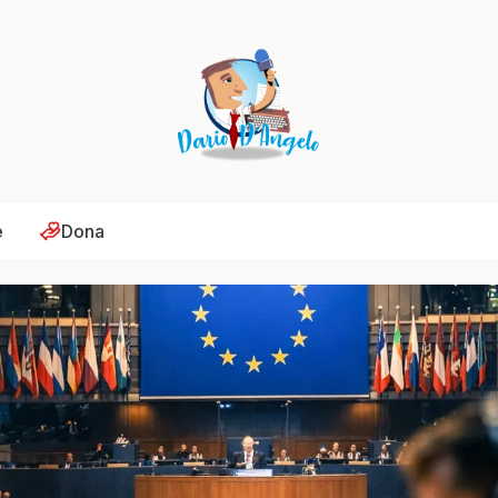
e
Dona