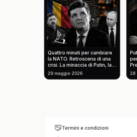
Quattro minuti per cambiare
Put
la NATO. Retroscena di una
per
crisi. La minaccia di Putin, la
Pre
provocazione di Lukashenko,
L'
29 maggio 2026
28
l'avvertimento di Zelensky
pr
si
Termini e condizioni