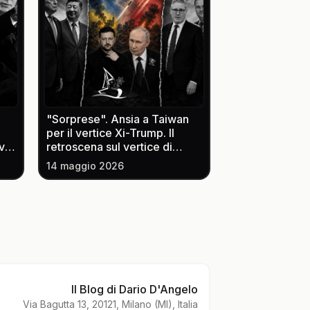
"Sorprese". Ansia a Taiwan
per il vertice Xi-Trump. Il
vi
retroscena sul vertice di
Pechino. La tregua-trappola
14 maggio 2026
an e
di Putin e il buco nella difesa
ucraina. La giornata che può
cambiare il Labour
Il Blog di Dario D'Angelo
Via Bagutta 13, 20121, Milano (MI), Italia