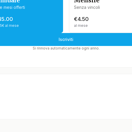
nnuale
Mensile
e mesi offerti
Senza vincoli
45.00
€4.50
75€ al mese
al mese
Iscriviti
Si rinnova automaticamente ogni anno.