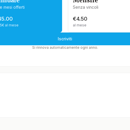
nnuale
Mensile
e mesi offerti
Senza vincoli
45.00
€4.50
75€ al mese
al mese
Iscriviti
Si rinnova automaticamente ogni anno.